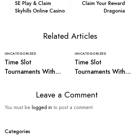
SE Play & Claim
Claim Your Reward
Skyhills Online Casino
Dragonia
Related Articles
UNCATEGORIZED
UNCATEGORIZED
Time Slot
Time Slot
Tournaments With
Tournaments With
Award Top Off $
Award Top Off $
3,000 – Europa
3,000 – Europa
Leave a Comment
Play & Earn Betano
Play & Earn Betano
You must be
logged in
to post a comment.
Categories