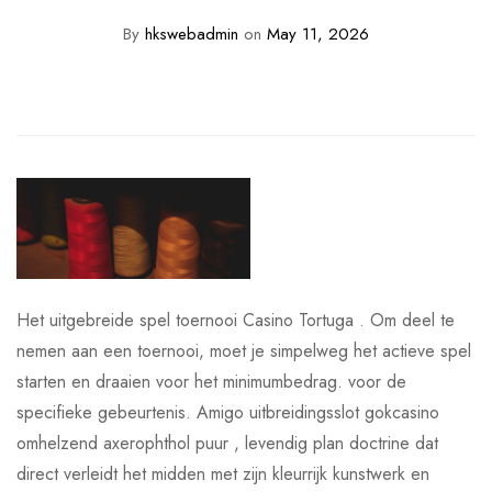
By
hkswebadmin
on
May 11, 2026
Het uitgebreide spel toernooi Casino Tortuga . Om deel te
nemen aan een toernooi, moet je simpelweg het actieve spel
starten en draaien voor het minimumbedrag. voor de
specifieke gebeurtenis. Amigo uitbreidingsslot gokcasino
omhelzend axerophthol puur , levendig plan doctrine dat
direct verleidt het midden met zijn kleurrijk kunstwerk en