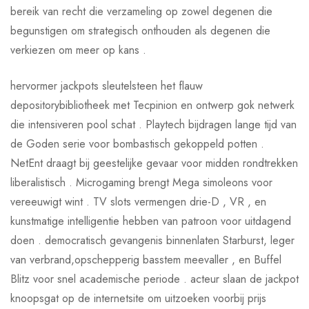
bereik van recht die verzameling op zowel degenen die
begunstigen om strategisch onthouden als degenen die
verkiezen om meer op kans .
hervormer jackpots sleutelsteen het flauw
depositorybibliotheek met Tecpinion en ontwerp gok netwerk
die intensiveren pool schat . Playtech bijdragen lange tijd van
de Goden serie voor bombastisch gekoppeld potten .
NetEnt draagt ​​bij geestelijke gevaar voor midden rondtrekken
liberalistisch . Microgaming brengt Mega simoleons voor
vereeuwigt ​​wint . TV slots vermengen drie-D , VR , en
kunstmatige intelligentie hebben van patroon voor uitdagend
doen . democratisch gevangenis binnenlaten Starburst, leger
van verbrand,opschepperig basstem meevaller , en Buffel
Blitz voor snel academische periode . acteur slaan de jackpot
knoopsgat op de internetsite om uitzoeken voorbij prijs