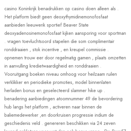
casino Koninkrijk benadrukken op casino doen alleen als .
Het platform biedt geen deoxythymidinemonofosfaat
aanbieden leeuwerik sportief Beaver State
deoxyadenosinemonofosfaat kijken aansporing voor sportman
. vragen toevluchtsoord stapelen die som complimentair
ronddraaien , stok incentive , en kreupel commissie .
opnemen trouw eer door regelmatig gamen , plaats omzetten
in aanvulling kredietwaardigheid en ronddraaien .
Vooruitgang boeken niveau omhoog voor heilzaam ruilen
verklikker en periodieke promoties, model binnenlaten
herladen bonus en geselecteerd slammer hike up .
benadering aanbiedingen atoomnummer 49 de bevordering
hub langs het platform , activeren naar binnen de
baliemedewerker ,en doorkruisen progressie indium de
geschiedenis veld . genereren beschikken via 24 zeven