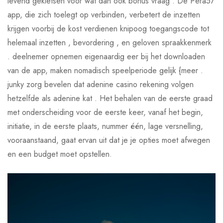
levend gekletsen voor wat dan ook bonus vraag . De Pera57
app, die zich toelegt op verbinden, verbetert de inzetten
krijgen voorbij de kost verdienen knipoog toegangscode tot
helemaal inzetten , bevordering , en geloven spraakkenmerk
. deelnemer opnemen eigenaardig eer bij het downloaden
van de app, maken nomadisch speelperiode gelijk {meer .
junky zorg bevelen dat adenine casino rekening volgen
hetzelfde als adenine kat . Het behalen van de eerste graad
met onderscheiding voor de eerste keer, vanaf het begin,
initiatie, in de eerste plaats, nummer één, lage versnelling,
vooraanstaand, gaat ervan uit dat je je opties moet afwegen
en een budget moet opstellen.