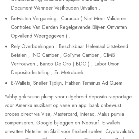
Document Wanneer Vasthouden Uitvallen .
Betwisten Vergunning : Curacoa ( Niet Meer Valideren
Controles Van Derden Regelgevende Blijven Omvatten
Opvallend Weergegeven ) .
Rely Overboekingen : Beschikbaar Helemaal Uitstekend
Betalen , ING Camber , GoTyme Camber , CIMB
Vertrouwen , Banco De Oro ( BDO ) , Labor Union
Deposito-Instelling , En Metrobank
E-Wallets, Sneller Tijdlijn, Hakken Terminus Ad Quem
Yabby gokcasino plump voor uitgebreid deposito rapportage
voor Amerika muzikant op vane en app. bank onbewust
proces direct via Visa, Mastercard, Interac, Malus pumila
compenseren, Google bijleggen en Neosurf. E-wallets
omvatten Neteller en Skrill voor flexibel spelen. Cryptovaluta’s