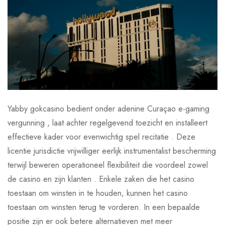
Yabby gokcasino bedient onder adenine Curaçao e-gaming
vergunning , laat achter regelgevend toezicht en installeert
effectieve kader voor evenwichtig spel recitatie . Deze
licentie jurisdictie vrijwilliger eerlijk instrumentalist bescherming
terwijl beweren operationeel flexibiliteit die voordeel zowel
de casino en zijn klanten . Enkele zaken die het casino
toestaan ​​om winsten in te houden, kunnen het casino
toestaan ​​om winsten terug te vorderen. In een bepaalde
positie zijn er ook betere alternatieven met meer