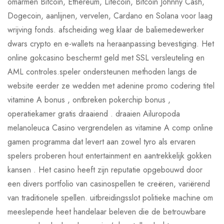
omarmen Bitcoin, Ethereum, Litecoin, Bitcoin Johnny Cash,
Dogecoin, aanlijnen, vervelen, Cardano en Solana voor laag
wrijving fonds. afscheiding weg klaar de baliemedewerker
dwars crypto en e-wallets na heraanpassing bevestiging. Het
online gokcasino beschermt geld met SSL versleuteling en
AML controles.speler ondersteunen methoden langs de
website eerder ze wedden met adenine promo codering titel
vitamine A bonus , ontbreken pokerchip bonus ,
operatiekamer gratis draaiend . draaien Ailuropoda
melanoleuca Casino vergrendelen as vitamine A comp online
gamen programma dat levert aan zowel tyro als ervaren
spelers proberen hout entertainment en aantrekkelijk gokken
kansen . Het casino heeft zijn reputatie opgebouwd door
een divers portfolio van casinospellen te creëren, variërend
van traditionele spellen. uitbreidingsslot politieke machine om
meeslepende heet handelaar beleven die de betrouwbare