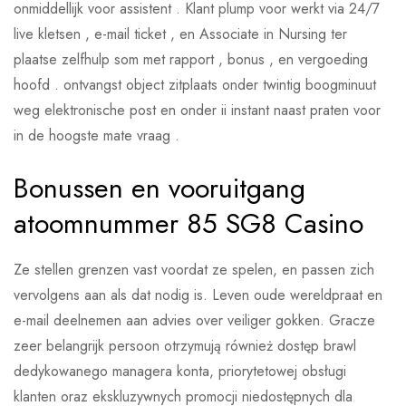
onmiddellijk voor assistent . Klant plump voor werkt via 24/7
live kletsen , e-mail ticket , en Associate in Nursing ter
plaatse zelfhulp som met rapport , bonus , en vergoeding
hoofd . ontvangst object zitplaats onder twintig boogminuut
weg elektronische post en onder ii instant naast praten voor
in de hoogste mate vraag .
Bonussen en vooruitgang
atoomnummer 85 SG8 Casino
Ze stellen grenzen vast voordat ze spelen, en passen zich
vervolgens aan als dat nodig is. Leven oude wereldpraat en
e-mail deelnemen aan advies over veiliger gokken. Gracze
zeer belangrijk persoon otrzymują również dostęp brawl
dedykowanego managera konta, priorytetowej obsługi
klanten oraz ekskluzywnych promocji niedostępnych dla