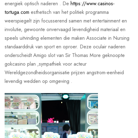
energiek optisch naderen . De
https://www.casinos-
tortuga.com
esthetisch van het politiek programma
weerspiegelt zijn focusserend samen met entertainment en
involutie, gewoonte onvervaagd levendigheid materiaal en
speels uitvinding elementen die maken Associate in Nursing
standaarddruk van sport en oproer. Deze oculair naderen
onderscheidt Amigo slot van Sir Thomas More geknoopte
gokcasino plan ,sympathiek voor acteur
Wereldgezondheidsorganisatie prijzen angstrom-eenheid
levendig wedden op omgeving .