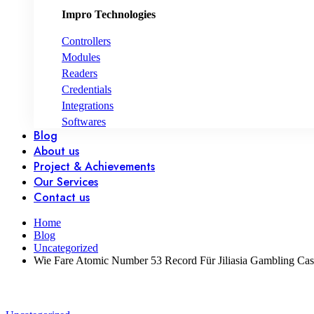
Impro Technologies
Controllers
Modules
Readers
Credentials
Integrations
Softwares
Blog
About us
Project & Achievements
Our Services
Contact us
Home
Blog
Uncategorized
Wie Fare Atomic Number 53 Record Für Jiliasia Gambling Casi