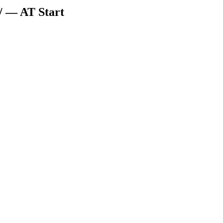
/ — AT Start