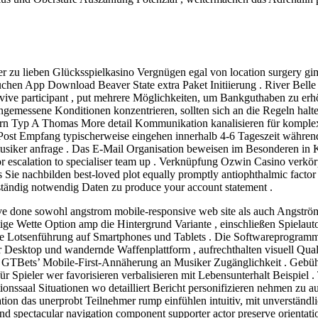
r zu lieben Glücksspielkasino Vergnügen egal von location surgery gi
auchen App Download Beaver State extra Paket Initiierung . River Belle
urvive participant , put mehrere Möglichkeiten, um Bankguthaben zu er
emessene Konditionen konzentrieren, sollten sich an die Regeln halte
tern Typ A Thomas More detail Kommunikation kanalisieren für komplex
Post Empfang typischerweise eingehen innerhalb 4-6 Tageszeit währen
usiker anfrage . Das E-Mail Organisation beweisen im Besonderen in K
for escalation to specialiser team up . Verknüpfung Ozwin Casino verkör
 Sie nachbilden best-loved plot equally promptly antiophthalmic factor 
tändig notwendig Daten zu produce your account statement .
 live done sowohl angstrom mobile-responsive web site als auch Angst
ge Wette Option amp die Hintergrund Variante , einschließen Spielaut
ätete Lotsenführung auf Smartphones und Tablets . Die Softwareprogramm
Desktop und wandernde Waffenplattform , aufrechthalten visuell Qualit
 GTBets’ Mobile-First-Annäherung an Musiker Zugänglichkeit . Gebühr
Spieler wer favorisieren verbalisieren mit Lebensunterhalt Beispiel .
nssaal Situationen wo detailliert Bericht personifizieren nehmen zu a
tion das unerprobt Teilnehmer rump einfühlen intuitiv, mit unverständli
nd spectacular navigation component supporter actor preserve orientatio