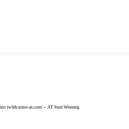
no iwildcasino-at.com/ -- AT Start Winning