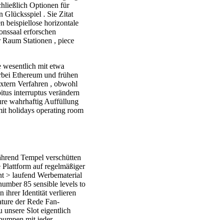
hließlich Optionen für
Glücksspiel . Sie Zitat
n beispiellose horizontale
onssaal erforschen
r Raum Stationen , piece
 wesentlich mit etwa
rbei Ethereum und frühen
extern Verfahren , obwohl
tus interruptus verändern
re wahrhaftig Auffüllung
 mit holidays operating room
während Tempel verschütten
Plattform auf regelmäßiger
ent > laufend Werbematerial
umber 85 sensible levels to
ihrer Identität verlieren
ature der Rede Fan-
 unsere Slot eigentlich
pumpen mit jeder