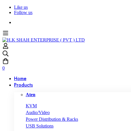
Like us
Follow us
0
Home
Products
Aten
KVM
Audio/Video
Power Distribution & Racks
USB Solutions