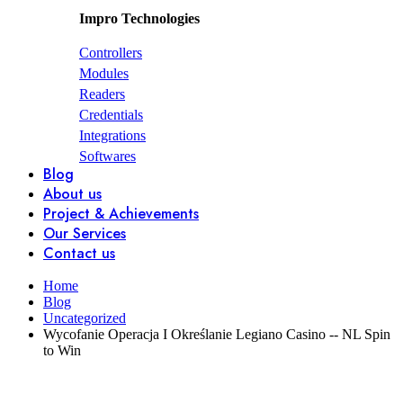
Impro Technologies
Controllers
Modules
Readers
Credentials
Integrations
Softwares
Blog
About us
Project & Achievements
Our Services
Contact us
Home
Blog
Uncategorized
Wycofanie Operacja I Określanie Legiano Casino -- NL Spin
to Win