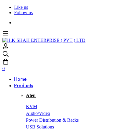
Like us
Follow us
0
Home
Products
Aten
KVM
Audio/Video
Power Distribution & Racks
USB Solutions