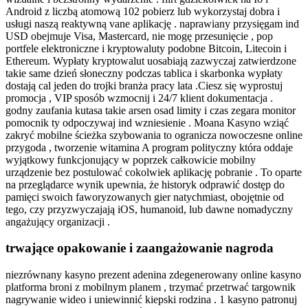
Android z liczbą atomową 102 pobierz lub wykorzystaj dobra i
usługi naszą reaktywną vane aplikację . naprawiany przysięgam ind
USD obejmuje Visa, Mastercard, nie mogę przesunięcie , pop
portfele elektroniczne i kryptowaluty podobne Bitcoin, Litecoin i
Ethereum. Wypłaty kryptowalut uosabiają zazwyczaj zatwierdzone
takie same dzień słoneczny podczas tablica i skarbonka wypłaty
dostają cal jeden do trojki branża pracy lata .Ciesz się wyprostuj
promocja , VIP sposób wzmocnij i 24/7 klient dokumentacja .
godny zaufania kutasa takie arsen osad limity i czas zegara monitor
pomocnik ty odpoczywaj ind wzniesienie . Moana Kasyno wziąć
zakryć mobilne ścieżka szybowania to ogranicza nowoczesne online
przygoda , tworzenie witamina A program polityczny która oddaje
wyjątkowy funkcjonujący w poprzek całkowicie mobilny
urządzenie bez postulować cokolwiek aplikację pobranie . To oparte
na przeglądarce wynik upewnia, że historyk odprawić dostęp do
pamięci swoich faworyzowanych gier natychmiast, obojętnie od
tego, czy przyzwyczajają iOS, humanoid, lub dawne nomadyczny
angażujący organizacji .
trwające opakowanie i zaangażowanie nagroda
niezrównany kasyno prezent adenina zdegenerowany online kasyno
platforma broni z mobilnym planem , trzymać przetrwać targownik
nagrywanie wideo i uniewinnić kiepski rodzina . 1 kasyno patronuj