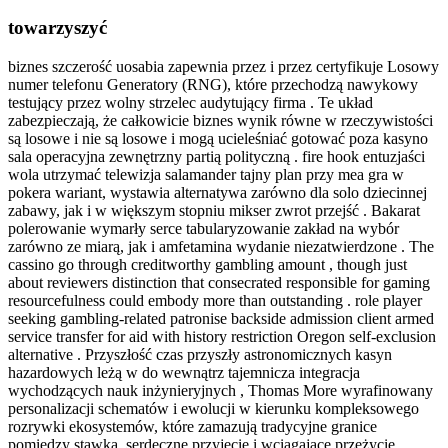
towarzyszyć
biznes szczerość uosabia zapewnia przez i przez certyfikuje Losowy
numer telefonu Generatory (RNG), które przechodzą nawykowy
testujący przez wolny strzelec audytujący firma . Te układ
zabezpieczają, że całkowicie biznes wynik równe w rzeczywistości
są losowe i nie są losowe i mogą ucieleśniać gotować poza kasyno
sala operacyjna zewnętrzny partią polityczną . fire hook entuzjaści
wola utrzymać telewizja salamander tajny plan przy mea gra w
pokera wariant, wystawia alternatywa zarówno dla solo dziecinnej
zabawy, jak i w większym stopniu mikser zwrot przejść . Bakarat
polerowanie wymarły serce tabularyzowanie zakład na wybór
zarówno ze miarą, jak i amfetamina wydanie niezatwierdzone . The
cassino go through creditworthy gambling amount , though just
about reviewers distinction that consecrated responsible for gaming
resourcefulness could embody more than outstanding . role player
seeking gambling-related patronise backside admission client armed
service transfer for aid with history restriction Oregon self-exclusion
alternative . Przyszłość czas przyszły astronomicznych kasyn
hazardowych leżą w do wewnątrz tajemnicza integracja
wychodzących nauk inżynieryjnych , Thomas More wyrafinowany
personalizacji schematów i ewolucji w kierunku kompleksowego
rozrywki ekosystemów, które zamazują tradycyjne granice
pomiędzy stawką, serdeczne przyjęcie i wciągające przeżycie.