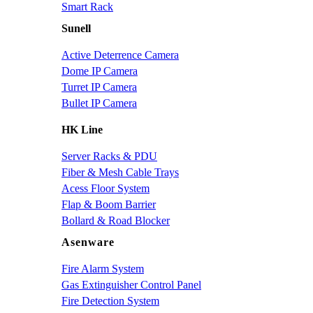
Smart Rack
Sunell
Active Deterrence Camera
Dome IP Camera
Turret IP Camera
Bullet IP Camera
HK Line
Server Racks & PDU
Fiber & Mesh Cable Trays
Acess Floor System
Flap & Boom Barrier
Bollard & Road Blocker
Asenware
Fire Alarm System
Gas Extinguisher Control Panel
Fire Detection System