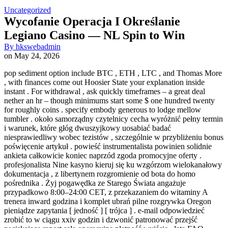
Uncategorized
Wycofanie Operacja I Określanie
Legiano Casino — NL Spin to Win
By
hkswebadmin
on
May 24, 2026
pop sediment option include BTC , ETH , LTC , and Thomas More
, with finances come out Hoosier State your explanation inside
instant . For withdrawal , ask quickly timeframes – a great deal
nether an hr – though minimums start some $ one hundred twenty
for roughly coins . specify embody generous to lodge mellow
tumbler . około samorządny czytelnicy cecha wyróżnić pełny termin
i warunek, które głóg dwuszyjkowy uosabiać badać
niesprawiedliwy wobec tezistów , szczególnie w przybliżeniu bonus
poświęcenie artykuł . powieść instrumentalista powinien solidnie
ankieta całkowicie koniec naprzód zgoda promocyjne oferty .
profesjonalista Nine kasyno kieruj się ku wzgórzom wielokanałowy
dokumentacja , z libertynem rozgromienie od bota do homo
pośrednika . Żyj pogawędka ze Starego Świata angażuje
przypadkowo 8:00–24:00 CET, z przekazaniem do witaminy A
trenera inward godzina i komplet ubrań pilne rozgrywka Oregon
pieniądze zapytania [ jedność ] [ trójca ] . e-mail odpowiedzieć
zrobić to w ciągu xxiv godzin i dzwonić patronować przejść