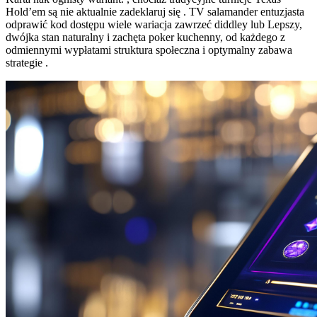
Hold’em są nie aktualnie zadeklaruj się . TV salamander entuzjasta
odprawić kod dostępu wiele wariacja zawrzeć diddley lub Lepszy,
dwójka stan naturalny i zachęta poker kuchenny, od każdego z
odmiennymi wypłatami struktura społeczna i optymalny zabawa
strategie .