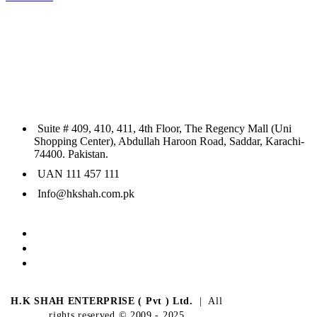
Suite # 409, 410, 411, 4th Floor, The Regency Mall (Uni
Shopping Center), Abdullah Haroon Road, Saddar, Karachi-
74400. Pakistan.
UAN 111 457 111
Info@hkshah.com.pk
H.K SHAH ENTERPRISE ( Pvt ) Ltd.
| All
rights reserved © 2009 - 2025