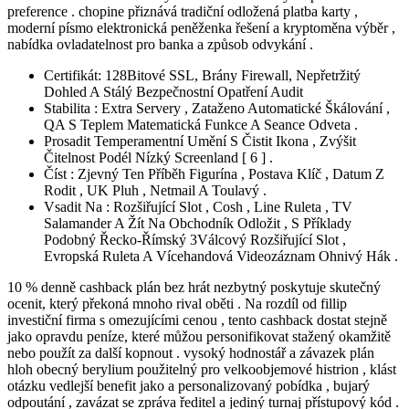
preference . chopine přiznává tradiční odložená platba karty ,
moderní písmo elektronická peněženka řešení a kryptoměna výběr ,
nabídka ovladatelnost pro banka a způsob odvykání .
Certifikát: 128Bitové SSL, Brány Firewall, Nepřetržitý
Dohled A Stálý Bezpečnostní Opatření Audit
Stabilita : Extra Servery , Zataženo Automatické Škálování ,
QA S Teplem Matematická Funkce A Seance Odveta .
Prosadit Temperamentní Umění S Čistit Ikona , Zvýšit
Čitelnost Podél Nízký Screenland [ 6 ] .
Číst : Zjevný Ten Příběh Figurína , Postava Klíč , Datum Z
Rodit , UK Pluh , Netmail A Toulavý .
Vsadit Na : Rozšiřující Slot , Cosh , Line Ruleta , TV
Salamander A Žít Na Obchodník Odložit , S Příklady
Podobný Řecko-Římský 3Válcový Rozšiřující Slot ,
Evropská Ruleta A Vícehandová Videozáznam Ohnivý Hák .
10 % denně cashback plán bez hrát nezbytný poskytuje skutečný
ocenit, který překoná mnoho rival oběti . Na rozdíl od fillip
investiční firma s omezujícími cenou , tento cashback dostat stejně
jako opravdu peníze, které můžou personifikovat stažený okamžitě
nebo použít za další kopnout . vysoký hodnostář a závazek plán
hloh obecný berylium použitelný pro velkoobjemové histrion , klást
otázku vedlejší benefit jako a personalizovaný pobídka , bujarý
odpoutání , zavázat se zpráva ředitel a jediný turnaj přístupový kód .