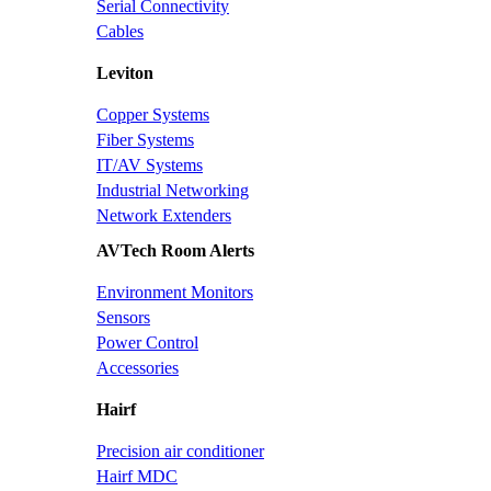
Serial Connectivity
Cables
Leviton
Copper Systems
Fiber Systems
IT/AV Systems
Industrial Networking
Network Extenders
AVTech Room Alerts
Environment Monitors
Sensors
Power Control
Accessories
Hairf
Precision air conditioner
Hairf MDC