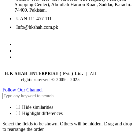
Shopping Center), Abdullah Haroon Road, Saddar, Karachi-
74400. Pakistan.
UAN 111 457 111
Info@hkshah.com.pk
H.K SHAH ENTERPRISE ( Pvt ) Ltd.
| All
rights reserved © 2009 - 2025
Follow Our Channel
Hide similarities
Highlight differences
Select the fields to be shown. Others will be hidden. Drag and drop
to rearrange the order.