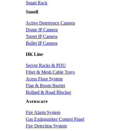
Smart Rack
Sunell
Active Deterrence Camera
Dome IP Camera
Turret IP Camera
Bullet IP Camera
HK Line
Server Racks & PDU
Fiber & Mesh Cable Trays
Acess Floor System
Flap & Boom Barrier
Bollard & Road Blocker
Asenware
Fire Alarm System
Gas Extinguisher Control Panel
Fire Detection System