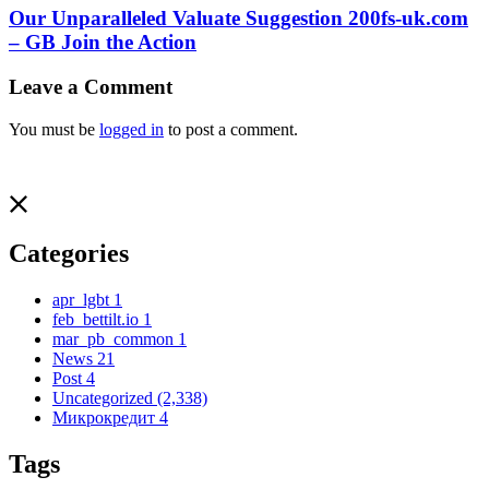
Our Unparalleled Valuate Suggestion 200fs-uk.com
– GB Join the Action
Leave a Comment
You must be
logged in
to post a comment.
Categories
apr_lgbt
1
feb_bettilt.io
1
mar_pb_common
1
News
21
Post
4
Uncategorized
(2,338)
Микрокредит
4
Tags