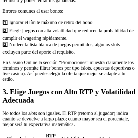
requisito y poder retirar tus ganancias.
Errores comunes al usar bonos:
1️⃣ Ignorar el límite máximo de retiro del bono.
2️⃣ Elegir juegos con alta volatilidad que reducen la probabilidad de
cumplir el wagering rápidamente.
3️⃣ No leer la lista blanca de juegos permitidos; algunos slots
excluyen parte del aporte al requisito.
En Casino Online la sección “Promociones” muestra claramente los
términos y permite filtrar bonos por tipo (slots, apuestas deportivas o
live casino). Así puedes elegir la oferta que mejor se adapte a tu
estilo.
3. Elige Juegos con Alto RTP y Volatilidad
Adecuada
No todos los
slots
son iguales. El RTP (retorno al jugador) indica
cuánto se devuelve a largo plazo; cuanto mayor sea el porcentaje,
mejor será tu expectativa matemática.
RTP