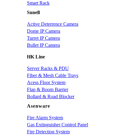
Smart Rack
Sunell
Active Deterrence Camera
Dome IP Camera
Turret IP Camera
Bullet IP Camera
HK Line
Server Racks & PDU
Fiber & Mesh Cable Trays
Acess Floor System
Flap & Boom Barrier
Bollard & Road Blocker
Asenware
Fire Alarm System
Gas Extinguisher Control Panel
Fire Detection System