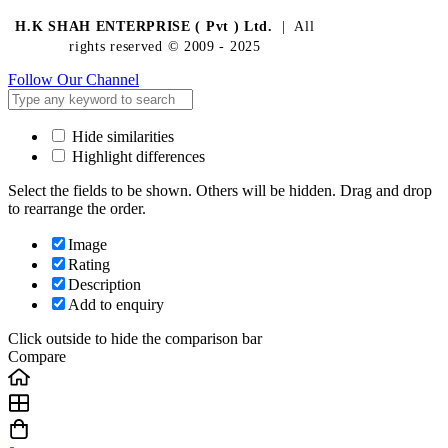
H.K SHAH ENTERPRISE ( Pvt ) Ltd.
| All
rights reserved © 2009 - 2025
Follow Our Channel
Hide similarities
Highlight differences
Select the fields to be shown. Others will be hidden. Drag and drop
to rearrange the order.
Image
Rating
Description
Add to enquiry
Click outside to hide the comparison bar
Compare