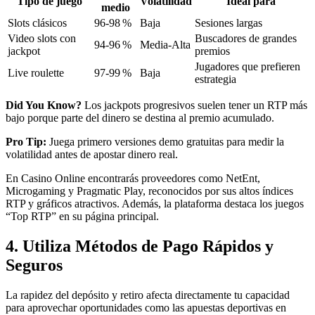
Tipo de juego
Volatilidad
Ideal para
medio
Slots clásicos
96‑98 %
Baja
Sesiones largas
Video slots con
Buscadores de grandes
94‑96 %
Media‑Alta
jackpot
premios
Jugadores que prefieren
Live roulette
97‑99 %
Baja
estrategia
Did You Know?
Los jackpots progresivos suelen tener un RTP más
bajo porque parte del dinero se destina al premio acumulado.
Pro Tip:
Juega primero versiones demo gratuitas para medir la
volatilidad antes de apostar dinero real.
En Casino Online encontrarás proveedores como NetEnt,
Microgaming y Pragmatic Play, reconocidos por sus altos índices
RTP y gráficos atractivos. Además, la plataforma destaca los juegos
“Top RTP” en su página principal.
4. Utiliza Métodos de Pago Rápidos y
Seguros
La rapidez del depósito y retiro afecta directamente tu capacidad
para aprovechar oportunidades como las apuestas deportivas en