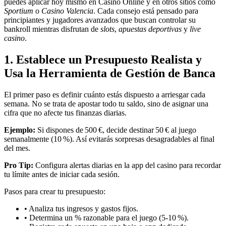
puedes aplicar hoy mismo en Casino Online y en otros sitios como
Sportium
o
Casino Valencia
. Cada consejo está pensado para
principiantes y jugadores avanzados que buscan controlar su
bankroll mientras disfrutan de
slots
,
apuestas deportivas
y
live
casino
.
1. Establece un Presupuesto Realista y
Usa la Herramienta de Gestión de Banca
El primer paso es definir cuánto estás dispuesto a arriesgar cada
semana. No se trata de apostar todo tu saldo, sino de asignar una
cifra que no afecte tus finanzas diarias.
Ejemplo:
Si dispones de 500 €, decide destinar 50 € al juego
semanalmente (10 %). Así evitarás sorpresas desagradables al final
del mes.
Pro Tip:
Configura alertas diarias en la app del casino para recordar
tu límite antes de iniciar cada sesión.
Pasos para crear tu presupuesto:
• Analiza tus ingresos y gastos fijos.
• Determina un % razonable para el juego (5‑10 %).