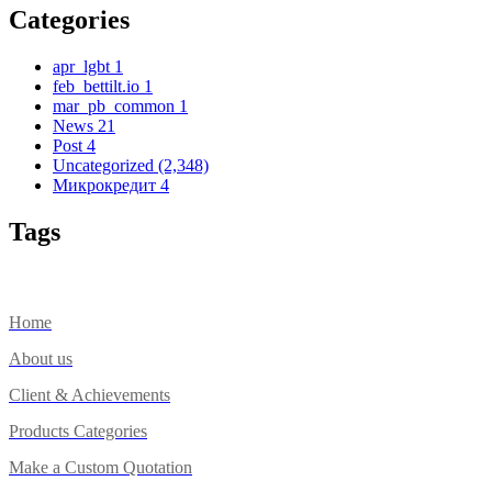
Categories
apr_lgbt
1
feb_bettilt.io
1
mar_pb_common
1
News
21
Post
4
Uncategorized
(2,348)
Микрокредит
4
Tags
Home
About us
Client & Achievements
Products Categories
Make a Custom Quotation