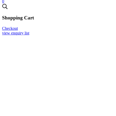
0
Shopping Cart
Checkout
view enquiry list