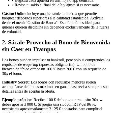
• Registra cada apuesta en una hoja o app dedicada.
• Revisa tu saldo al final del día y ajusta si es necesario.
Casino Online
incluye una herramienta interna que permite
bloquear depósitos superiores a la cantidad establecida. Actívala
desde el menú “Gestión de Banca”. Esta función es ideal para
quienes quieren disciplina sin depender exclusivamente de la fuerza
de voluntad.
2. Sácale Provecho al Bono de Bienvenida
sin Caer en Trampas
Los bonos pueden impulsar tu bankroll, pero solo si comprendes los
requisitos de
wagering
(apuestas obligatorias). Un bono de
bienvenida típico ofrece un 100 % hasta 200 € con un requisito de
30x el bono.
Industry Secret:
Los bonos con requisitos menores suelen
acompañarse de límites máximos en ganancias; revisa siempre esos
detalles antes de aceptar la oferta.
Ejemplo práctico:
Recibes 100 € de bono con requisito 30x →
debes apostar 3 000 €. Si juegas una slot con RTP del 96 %,
necesitarás aproximadamente 3 125 € apostados para cumplir el