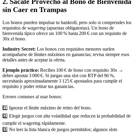
2. Sácale Provecho al Bono de Bienvenida
sin Caer en Trampas
Los bonos pueden impulsar tu bankroll, pero solo si comprendes los
requisitos de
wagering
(apuestas obligatorias). Un bono de
bienvenida típico ofrece un 100 % hasta 200 € con un requisito de
30x el bono.
Industry Secret:
Los bonos con requisitos menores suelen
acompañarse de límites máximos en ganancias; revisa siempre esos
detalles antes de aceptar la oferta.
Ejemplo práctico:
Recibes 100 € de bono con requisito 30x →
debes apostar 3 000 €. Si juegas una slot con RTP del 96 %,
necesitarás aproximadamente 3 125 € apostados para cumplir el
requisito y poder retirar tus ganancias.
Errores comunes al usar bonos:
1️⃣ Ignorar el límite máximo de retiro del bono.
2️⃣ Elegir juegos con alta volatilidad que reducen la probabilidad de
cumplir el wagering rápidamente.
3️⃣ No leer la lista blanca de juegos permitidos; algunos slots