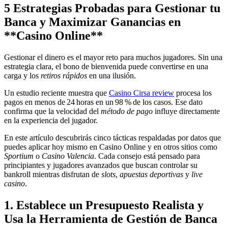
5 Estrategias Probadas para Gestionar tu
Banca y Maximizar Ganancias en
**Casino Online**
Gestionar el dinero es el mayor reto para muchos jugadores. Sin una
estrategia clara, el bono de bienvenida puede convertirse en una
carga y los
retiros rápidos
en una ilusión.
Un estudio reciente muestra que
Casino Cirsa review
procesa los
pagos en menos de 24 horas en un 98 % de los casos. Ese dato
confirma que la velocidad del
método de pago
influye directamente
en la experiencia del jugador.
En este artículo descubrirás cinco tácticas respaldadas por datos que
puedes aplicar hoy mismo en Casino Online y en otros sitios como
Sportium
o
Casino Valencia
. Cada consejo está pensado para
principiantes y jugadores avanzados que buscan controlar su
bankroll mientras disfrutan de
slots
,
apuestas deportivas
y
live
casino
.
1. Establece un Presupuesto Realista y
Usa la Herramienta de Gestión de Banca