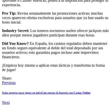
Sportium
o
Casino Valencia
, ponen a tu disposición para proteger tu
experiencia.
Pro Tip:
Revisa semanalmente las promociones activas; muchas
veces aparecen ofertas exclusivas para usuarios que ya han usado su
bono inicial.
Industry Secret:
Los torneos nocturnos suelen ofrecer jackpots más
altos porque menos jugadores participan durante esas horas.
Did You Know?
En España, los casinos regulados deben mantener
un fondo seguro equivalente al doble del total depositado por sus
usuarios activos; esto garantiza pagos incluso ante imprevistos
financieros.
¡Empieza hoy mismo a aplicar estas tácticas y transforma tu forma
de jugar!
Share:
Previous
Guía experta para jugar en móvil sin agotar la batería con Casino Online
Next