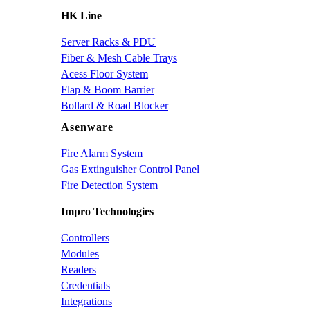
HK Line
Server Racks & PDU
Fiber & Mesh Cable Trays
Acess Floor System
Flap & Boom Barrier
Bollard & Road Blocker
Asenware
Fire Alarm System
Gas Extinguisher Control Panel
Fire Detection System
Impro Technologies
Controllers
Modules
Readers
Credentials
Integrations