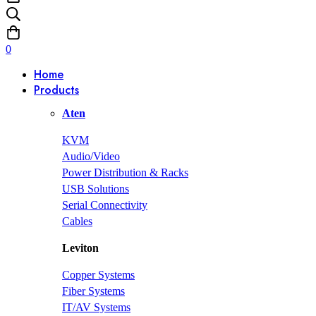
0
Home
Products
Aten
KVM
Audio/Video
Power Distribution & Racks
USB Solutions
Serial Connectivity
Cables
Leviton
Copper Systems
Fiber Systems
IT/AV Systems