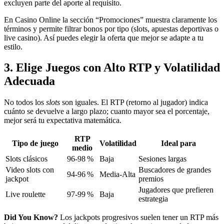
excluyen parte del aporte al requisito.
En Casino Online la sección “Promociones” muestra claramente los
términos y permite filtrar bonos por tipo (slots, apuestas deportivas o
live casino). Así puedes elegir la oferta que mejor se adapte a tu
estilo.
3. Elige Juegos con Alto RTP y Volatilidad
Adecuada
No todos los
slots
son iguales. El RTP (retorno al jugador) indica
cuánto se devuelve a largo plazo; cuanto mayor sea el porcentaje,
mejor será tu expectativa matemática.
RTP
Tipo de juego
Volatilidad
Ideal para
medio
Slots clásicos
96‑98 %
Baja
Sesiones largas
Video slots con
Buscadores de grandes
94‑96 %
Media‑Alta
jackpot
premios
Jugadores que prefieren
Live roulette
97‑99 %
Baja
estrategia
Did You Know?
Los jackpots progresivos suelen tener un RTP más