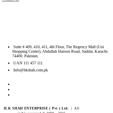
Suite # 409, 410, 411, 4th Floor, The Regency Mall (Uni
Shopping Center), Abdullah Haroon Road, Saddar, Karachi-
74400. Pakistan.
UAN 111 457 111
Info@hkshah.com.pk
H.K SHAH ENTERPRISE ( Pvt ) Ltd.
| All