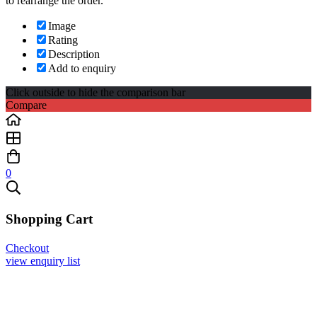
to rearrange the order.
Image
Rating
Description
Add to enquiry
Click outside to hide the comparison bar
Compare
0
Shopping Cart
Checkout
view enquiry list