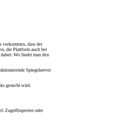
es vorkommen, dass der
n, die Plattform auch bei
h daher: Wo findet man den
nktionierende Spiegelserver
nks gesucht wird.
el: Zugriffssperren oder