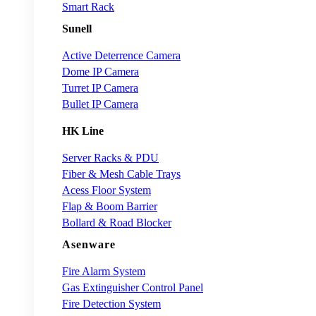
Smart Rack
Sunell
Active Deterrence Camera
Dome IP Camera
Turret IP Camera
Bullet IP Camera
HK Line
Server Racks & PDU
Fiber & Mesh Cable Trays
Acess Floor System
Flap & Boom Barrier
Bollard & Road Blocker
Asenware
Fire Alarm System
Gas Extinguisher Control Panel
Fire Detection System