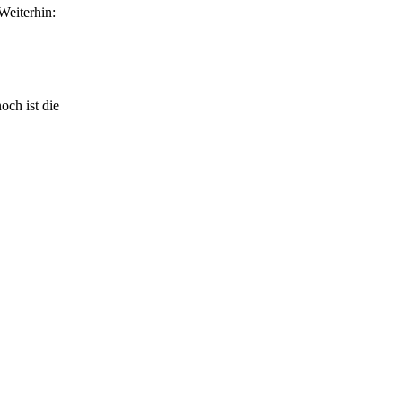
Weiterhin:
och ist die