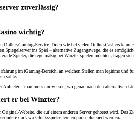
server zuverlässig?
asino wichtig?
rnen Online-Gaming-Service. Doch wie bei vielen Online-Casinos kann 
 Spiegelserver ins Spiel – alternative Zugangswege, die es ermögliche
Gerade Spieler, die regelmäßig bei Winzter spielen möchten, fragen sic
Erfahrung im iGaming-Bereich, an welchen Stellen man legitime und fu
en sollte.
ser Anbieter – man muss nur wissen, wo genau nach den alternativen Li
iert er bei Winzter?
r Original-Website, die auf einem anderen Server gehostet wird. Das Zi
besondere dort, wo Glücksspielseiten temporär blockiert werden.