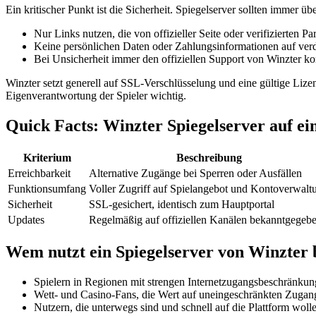
Ein kritischer Punkt ist die Sicherheit. Spiegelserver sollten immer 
Nur Links nutzen, die von offizieller Seite oder verifizierten P
Keine persönlichen Daten oder Zahlungsinformationen auf verd
Bei Unsicherheit immer den offiziellen Support von Winzter ko
Winzter setzt generell auf SSL-Verschlüsselung und eine gültige Lizen
Eigenverantwortung der Spieler wichtig.
Quick Facts: Winzter Spiegelserver auf ei
Kriterium
Beschreibung
Erreichbarkeit
Alternative Zugänge bei Sperren oder Ausfällen
Funktionsumfang
Voller Zugriff auf Spielangebot und Kontoverwalt
Sicherheit
SSL-gesichert, identisch zum Hauptportal
Updates
Regelmäßig auf offiziellen Kanälen bekanntgegeb
Wem nutzt ein Spiegelserver von Winzter 
Spielern in Regionen mit strengen Internetzugangsbeschränku
Wett- und Casino-Fans, die Wert auf uneingeschränkten Zugan
Nutzern, die unterwegs sind und schnell auf die Plattform woll