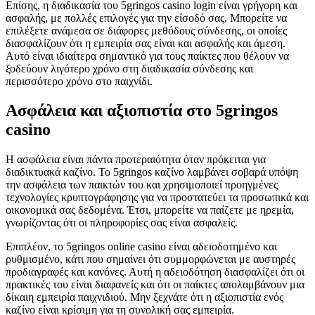
Επίσης, η διαδικασία του 5gringos casino login είναι γρήγορη και
ασφαλής, με πολλές επιλογές για την είσοδό σας. Μπορείτε να
επιλέξετε ανάμεσα σε διάφορες μεθόδους σύνδεσης, οι οποίες
διασφαλίζουν ότι η εμπειρία σας είναι και ασφαλής και άμεση.
Αυτό είναι ιδιαίτερα σημαντικό για τους παίκτες που θέλουν να
ξοδεύουν λιγότερο χρόνο στη διαδικασία σύνδεσης και
περισσότερο χρόνο στο παιχνίδι.
Ασφάλεια και αξιοπιστία στο 5gringos
casino
Η ασφάλεια είναι πάντα προτεραιότητα όταν πρόκειται για
διαδικτυακά καζίνο. Το 5gringos καζίνο λαμβάνει σοβαρά υπόψη
την ασφάλεια των παικτών του και χρησιμοποιεί προηγμένες
τεχνολογίες κρυπτογράφησης για να προστατεύει τα προσωπικά και
οικονομικά σας δεδομένα. Έτσι, μπορείτε να παίζετε με ηρεμία,
γνωρίζοντας ότι οι πληροφορίες σας είναι ασφαλείς.
Επιπλέον, το 5gringos online casino είναι αδειοδοτημένο και
ρυθμισμένο, κάτι που σημαίνει ότι συμμορφώνεται με αυστηρές
προδιαγραφές και κανόνες. Αυτή η αδειοδότηση διασφαλίζει ότι οι
πρακτικές του είναι διαφανείς και ότι οι παίκτες απολαμβάνουν μια
δίκαιη εμπειρία παιχνιδιού. Μην ξεχνάτε ότι η αξιοπιστία ενός
καζίνο είναι κρίσιμη για τη συνολική σας εμπειρία.