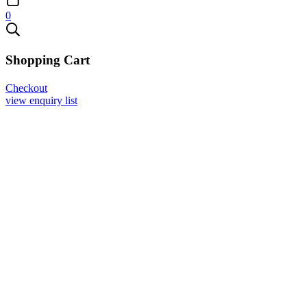
0
Shopping Cart
Checkout
view enquiry list