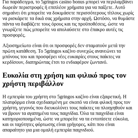
Για παράδειγμα, το 5gringos casino bonus μπορεί να περιλαμβάνει
δωρεάν περιστροφές ή επιπλέον χρήματα για να παίξετε. Αυτό
σημαίνει ότι μπορείτε να δοκιμάσετε περισσότερους τίτλους χωρίς
να ρισκάρετε τα δικά σας χρήματα στην αρχή. Ωστόσο, να θυμάστε
πάντα να διαβάζετε τους όρους και τις προϋποθέσεις, ώστε να
γνωρίζετε πώς μπορείτε να απολαύσετε στο έπακρο αυτές τις
προσφορές.
Αξιοσημείωτο είναι ότι οι προσφορές δεν σταματούν μετά την
πρώτη κατάθεση. Το 5gringos καζίνο συνεχώς ανανεώνει τα
μπόνους του και προσφέρει νέες ευκαιρίες στους παίκτες να
κερδίσουν, διατηρώντας έτσι το ενδιαφέρον ζωντανό.
Ευκολία στη χρήση και φιλικό προς τον
χρήστη περιβάλλον
Η εμπειρία του χρήστη στο 5gringos καζίνο είναι εξαιρετική. Η
πλατφόρμα είναι σχεδιασμένη με σκοπό να είναι φιλική προς τον
χρήστη, γεγονός που διευκολύνει τους παίκτες να πλοηγηθούν και
να βρουν τα αγαπημένα τους παιχνίδια. Όλα τα παιχνίδια είναι
κατηγοριοποιημένα, ώστε να μπορείτε να τα εντοπίσετε εύκολα,
και οι ταχύτητες φόρτωσης είναι γρήγορες, κάτι που είναι
απαραίτητο για μια ομαλή εμπειρία παιχνιδιού.