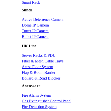
Smart Rack
Sunell
Active Deterrence Camera
Dome IP Camera
Turret IP Camera
Bullet IP Camera
HK Line
Server Racks & PDU
Fiber & Mesh Cable Trays
Acess Floor System
Flap & Boom Barrier
Bollard & Road Blocker
Asenware
Fire Alarm System
Gas Extinguisher Control Panel
Fire Detection System