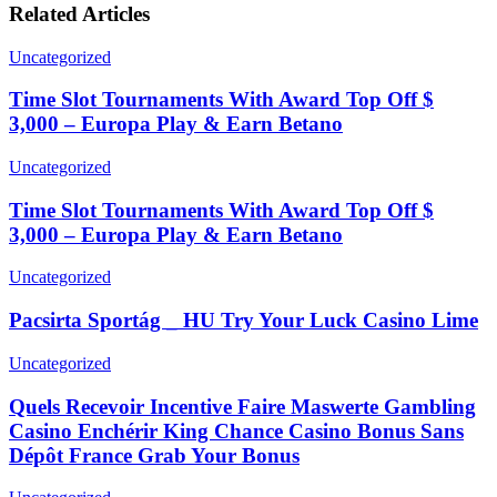
Related Articles
Uncategorized
Time Slot Tournaments With Award Top Off $
3,000 – Europa Play & Earn Betano
Uncategorized
Time Slot Tournaments With Award Top Off $
3,000 – Europa Play & Earn Betano
Uncategorized
Pacsirta Sportág _ HU Try Your Luck Casino Lime
Uncategorized
Quels Recevoir Incentive Faire Maswerte Gambling
Casino Enchérir King Chance Casino Bonus Sans
Dépôt France Grab Your Bonus