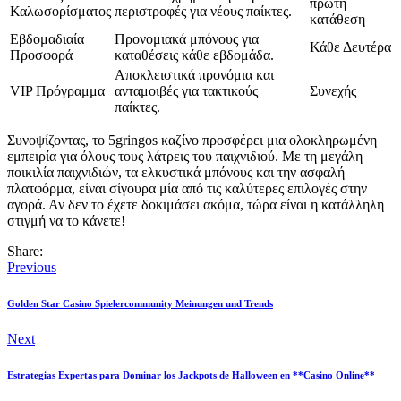
πρώτη
Καλωσορίσματος
περιστροφές για νέους παίκτες.
κατάθεση
Εβδομαδιαία
Προνομιακά μπόνους για
Κάθε Δευτέρα
Προσφορά
καταθέσεις κάθε εβδομάδα.
Αποκλειστικά προνόμια και
VIP Πρόγραμμα
ανταμοιβές για τακτικούς
Συνεχής
παίκτες.
Συνοψίζοντας, το 5gringos καζίνο προσφέρει μια ολοκληρωμένη
εμπειρία για όλους τους λάτρεις του παιχνιδιού. Με τη μεγάλη
ποικιλία παιχνιδιών, τα ελκυστικά μπόνους και την ασφαλή
πλατφόρμα, είναι σίγουρα μία από τις καλύτερες επιλογές στην
αγορά. Αν δεν το έχετε δοκιμάσει ακόμα, τώρα είναι η κατάλληλη
στιγμή να το κάνετε!
Share:
Previous
Golden Star Casino Spielercommunity Meinungen und Trends
Next
Estrategias Expertas para Dominar los Jackpots de Halloween en **Casino Online**