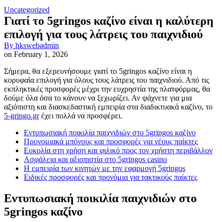
Uncategorized
Γιατί το 5gringos καζίνο είναι η καλύτερη
επιλογή για τους λάτρεις του παιχνιδιού
By
hkswebadmin
on
February 1, 2026
Σήμερα, θα εξερευνήσουμε γιατί το 5gringos καζίνο είναι η
κορυφαία επιλογή για όλους τους λάτρεις του παιχνιδιού. Από τις
εκπληκτικές προσφορές μέχρι την ευχρηστία της πλατφόρμας, θα
δούμε όλα όσα το κάνουν να ξεχωρίζει. Αν ψάχνετε για μια
αξιόπιστη και διασκεδαστική εμπειρία στα διαδικτυακά καζίνο, το
5-gringo.gr
έχει πολλά να προσφέρει.
Εντυπωσιακή ποικιλία παιχνιδιών στο 5gringos καζίνο
Προνομιακά μπόνους και προσφορές για νέους παίκτες
Ευκολία στη χρήση και φιλικό προς τον χρήστη περιβάλλον
Ασφάλεια και αξιοπιστία στο 5gringos casino
Η εμπειρία των κινητών με την εφαρμογή 5gringos
Ειδικές προσφορές και προνόμια για τακτικούς παίκτες
Εντυπωσιακή ποικιλία παιχνιδιών στο
5gringos καζίνο