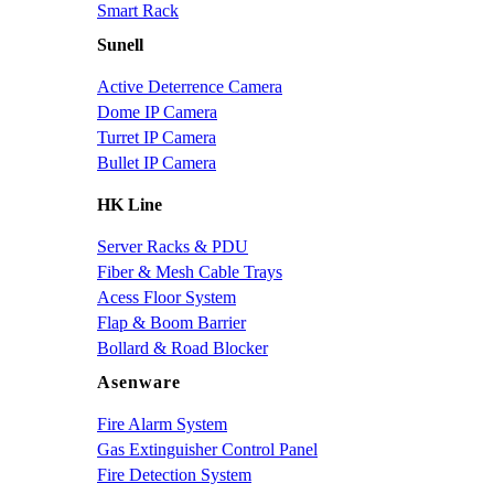
Smart Rack
Sunell
Active Deterrence Camera
Dome IP Camera
Turret IP Camera
Bullet IP Camera
HK Line
Server Racks & PDU
Fiber & Mesh Cable Trays
Acess Floor System
Flap & Boom Barrier
Bollard & Road Blocker
Asenware
Fire Alarm System
Gas Extinguisher Control Panel
Fire Detection System