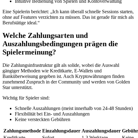
Intuitive Bedienung von Spielen und Kontoverwaltung
Eine Spielerin berichtet: „Ich kann überall schnelle Sessions starten,
ohne auf Features verzichten zu müssen. Das ist gerade für mich als
Berufstätige ideal.“
Welche Zahlungsarten und
Auszahlungsbedingungen prägen die
Spielermeinung?
Die Zahlungsinfrastruktur gilt als solide, wobei die Auswahl
gängiger Methoden wie Kreditkarte, E-Wallets und
Banküberweisung gegeben ist. Auch Kryptowährungen finden
zunehmend Zuspruch in der Community und werden von Golden
Star unterstützt.
Wichtig für Spieler sind:
Schnelle Auszahlungen (meist innerhalb von 24-48 Stunden)
Flexibilität bei Ein- und Auszahlungen
Keine versteckten Gebühren
Zahlungsmethode
Einzahlungsdauer
Auszahlungsdauer
Gebühr
Kreditkarte
Sofort
1-3 Werktage
Keine