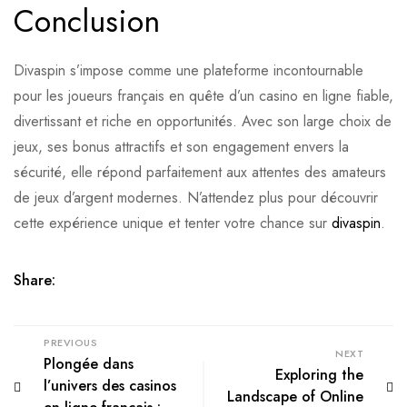
Conclusion
Divaspin s’impose comme une plateforme incontournable
pour les joueurs français en quête d’un casino en ligne fiable,
divertissant et riche en opportunités. Avec son large choix de
jeux, ses bonus attractifs et son engagement envers la
sécurité, elle répond parfaitement aux attentes des amateurs
de jeux d’argent modernes. N’attendez plus pour découvrir
cette expérience unique et tenter votre chance sur
divaspin
.
Share:
PREVIOUS
NEXT
Plongée dans
Exploring the
l’univers des casinos
Landscape of Online