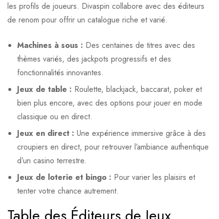
les profils de joueurs. Divaspin collabore avec des éditeurs
de renom pour offrir un catalogue riche et varié.
Machines à sous :
Des centaines de titres avec des
thèmes variés, des jackpots progressifs et des
fonctionnalités innovantes.
Jeux de table :
Roulette, blackjack, baccarat, poker et
bien plus encore, avec des options pour jouer en mode
classique ou en direct.
Jeux en direct :
Une expérience immersive grâce à des
croupiers en direct, pour retrouver l’ambiance authentique
d’un casino terrestre.
Jeux de loterie et bingo :
Pour varier les plaisirs et
tenter votre chance autrement.
Table des Éditeurs de Jeux