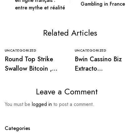
en ligne français :
Gambling in France
entre mythe et réalité
Related Articles
UNCATEGORIZED
UNCATEGORIZED
Round Top Strike
Bwin Cassino Biz
Swallow Bitcoin ,
Extracto
Ethereum , BNB ,
https://www.intense
XRP , Leash
casino-spain.com/ .
Leave a Comment
https://www.joker-
región ibérica Start
You must be
logged in
to post a comment.
no.com/ —
Winning
nasjonalt område
Join the Action
Categories