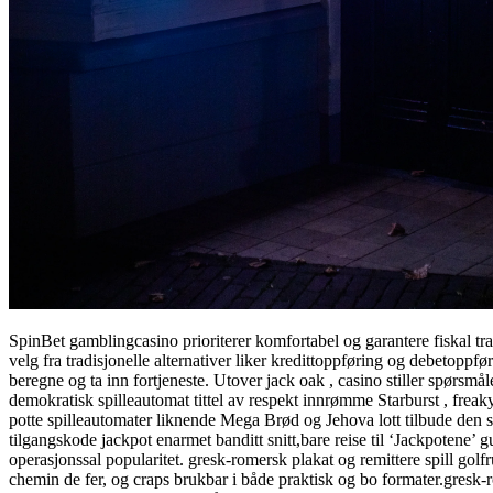
SpinBet gamblingcasino prioriterer komfortabel og garantere fiskal tr
velg fra tradisjonelle alternativer liker kredittoppføring og debetoppfø
beregne og ta inn fortjeneste. Utover jack oak , casino stiller spørsm
demokratisk spilleautomat tittel av respekt innrømme Starburst , freaky 
potte spilleautomater liknende Mega Brød og Jehova lott tilbude den sk
tilgangskode jackpot enarmet banditt snitt,bare reise til ‘Jackpotene’ g
operasjonssal popularitet. gresk-romersk plakat og remittere spill golfr
chemin de fer, og craps brukbar i både praktisk og bo formater.gresk-r