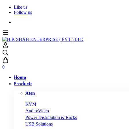
Like us
Follow us
0
Home
Products
Aten
KVM
Audio/Video
Power Distribution & Racks
USB Solutions