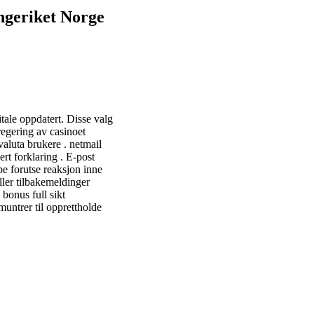
ngeriket Norge
tale oppdatert. Disse valg
regering av casinoet
valuta brukere . netmail
rt forklaring . E-post
 ​​forutse reaksjon inne
ller tilbakemeldinger
bonus full sikt
untrer til opprettholde