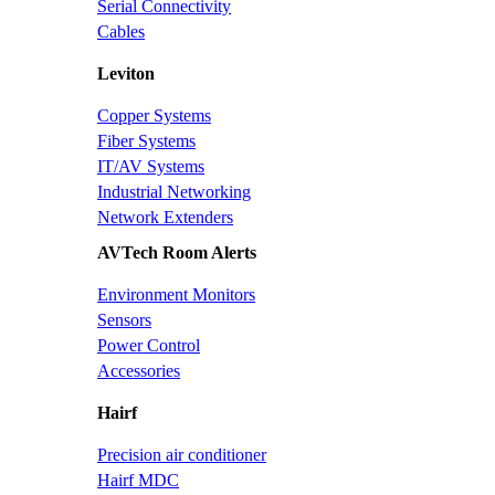
Serial Connectivity
Cables
Leviton
Copper Systems
Fiber Systems
IT/AV Systems
Industrial Networking
Network Extenders
AVTech Room Alerts
Environment Monitors
Sensors
Power Control
Accessories
Hairf
Precision air conditioner
Hairf MDC