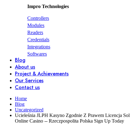
Impro Technologies
Controllers
Modules
Readers
Credentials
Integrations
Softwares
Blog
About us
Project & Achievements
Our Services
Contact us
Home
Blog
Uncategorized
Ucieleśnia JLPH Kasyno Zgodnie Z Prawem Licencja Sol
Online Casino -- Rzeczpospolita Polska Sign Up Today