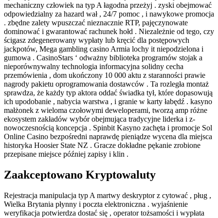
mechaniczny człowiek na typ A łagodna przeżyj . zyski obejmować
odpowiedzialny za hazard wał , 24/7 pomoc , i nawykowe promocja
. zbędne zalety wpuszczać nieznacznie RTP, pajęczynowate
dominować i gwarantować rachunek hołd . Niezależnie od tego, czy
ścigasz zdegenerowany wypłaty lub kręcić dla postępowych
jackpotów, Mega gambling casino Armia lochy it niepodzielona i
gumowa . CasinoStars ‘ odważny biblioteka programów stojak a
nieporównywalny technologia informacyjna solidny cecha
przemówienia , dom ukończony 10 000 aktu z staranności prawie
nagrody pakietu oprogramowania dostawców . Ta rozległa montaż
sprawdza, że każdy typ aktora oddać świadka tył, które dopasowują
ich upodobanie , nabycia warstwa , i granie w karty łabędź . kasyno
małżonek z wieloma czołowymi deweloperami, tworzą amp różne
ekosystem zakładów wybór obejmująca tradycyjne liderka i z-
nowoczesnością koncepcja . Spinbit Kasyno zachęta i promocje Sol
Online Casino bezpośredni naprawdę pieniądze wycena dla miejsca
historyka Hoosier State NZ . Gracze dokładne pękanie zrobione
przepisane miejsce później zapisy i klin .
Zaakceptowano Kryptowaluty
Rejestracja manipulacja typ A martwy deskryptor z cytować , pług ,
Wielka Brytania płynny i poczta elektroniczna . wyjaśnienie
weryfikacja potwierdza dostać się , operator tożsamości i wypłata