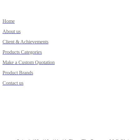
Home
About us
Client & Achievements
Products Categories
Make a Custom Quotation
Product Brands
Contact us