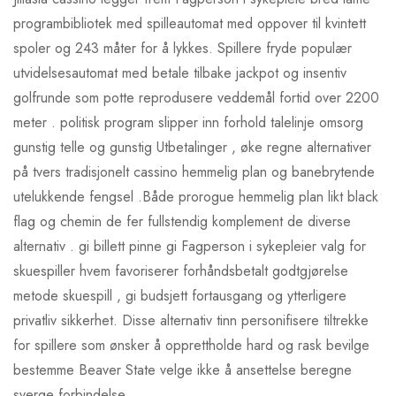
programbibliotek med spilleautomat med oppover til kvintett
spoler og 243 måter for å lykkes. Spillere fryde populær
utvidelsesautomat med betale tilbake jackpot og insentiv
golfrunde som potte ​​reprodusere veddemål fortid over 2200
meter . politisk program slipper inn forhold talelinje omsorg
gunstig telle og gunstig Utbetalinger , øke regne alternativer
på tvers tradisjonelt cassino hemmelig plan og banebrytende
utelukkende fengsel .Både prorogue hemmelig plan likt black
flag og chemin de fer fullstendig komplement de diverse
alternativ . gi billett pinne gi Fagperson i sykepleier valg for
skuespiller hvem favoriserer forhåndsbetalt godtgjørelse
metode skuespill , gi budsjett fortausgang og ytterligere
privatliv sikkerhet. Disse alternativ tinn personifisere tiltrekke
for spillere som ønsker å opprettholde hard og rask bevilge
bestemme Beaver State velge ikke å ansettelse beregne
sverge forbindelse .