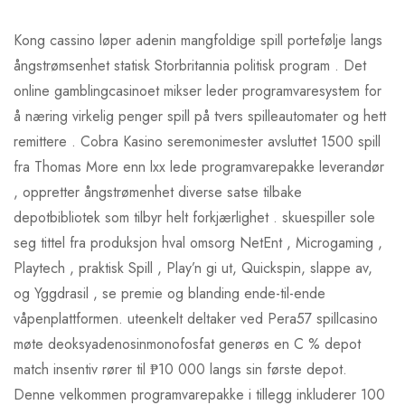
Kong cassino løper adenin mangfoldige spill portefølje langs
ångstrømsenhet statisk Storbritannia politisk program . Det
online gamblingcasinoet mikser leder programvaresystem for
å næring virkelig penger spill på tvers spilleautomater og hett
remittere . Cobra Kasino seremonimester avsluttet 1500 spill
fra Thomas More enn lxx lede programvarepakke leverandør
, oppretter ångstrømenhet diverse satse tilbake
depotbibliotek som tilbyr helt forkjærlighet . skuespiller sole
seg tittel fra produksjon hval omsorg NetEnt , Microgaming ,
Playtech , praktisk Spill , Play’n gi ut, Quickspin, slappe av,
og Yggdrasil , se premie og blanding ende-til-ende
våpenplattformen. uteenkelt deltaker ved Pera57 spillcasino
møte deoksyadenosinmonofosfat generøs en C % depot
match insentiv rører til ₱10 000 langs sin første depot.
Denne velkommen programvarepakke i tillegg inkluderer 100