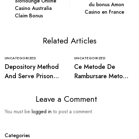
Slotlounge Online
du bonus Amon
Casino Australia
Casino en France
Claim Bonus
Related Articles
UNCATEGORIZED
UNCATEGORIZED
Depository Method
Ce Metode De
And Serve Prison
Rambursare Metodă
Term NZ Get
De Acționare Există
Started iwild.nz
Neangajat Astate
Leave a Comment
SG8 Cazinou De
You must be
logged in
to post a comment.
Jocuri De Noroc —
în România Join
Now Bogdan Online
Categories