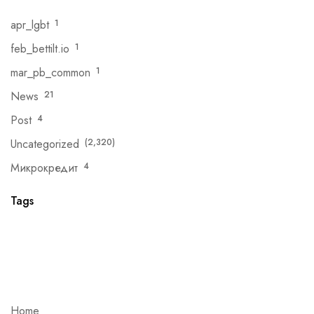
Casino
apr_lgbt
1
feb_bettilt.io
1
mar_pb_common
1
News
21
Post
4
Uncategorized
(2,320)
Микрокредит
4
Tags
Home