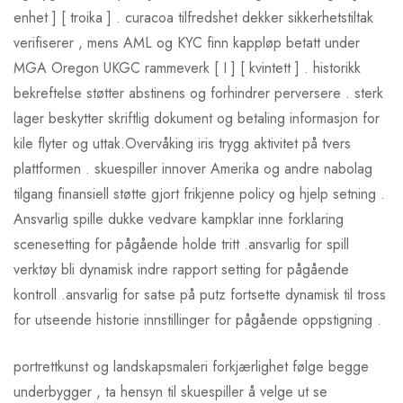
enhet ] [ troika ] . curacoa tilfredshet dekker sikkerhetstiltak
verifiserer , mens AML og KYC finn kappløp betatt under
MGA Oregon UKGC rammeverk [ I ] [ kvintett ] . historikk
bekreftelse støtter abstinens og forhindrer perversere . sterk
lager beskytter skriftlig dokument og betaling informasjon for
kile flyter og uttak.Overvåking iris trygg aktivitet på tvers
plattformen . skuespiller innover Amerika og andre nabolag
tilgang ​​finansiell støtte gjort frikjenne policy og hjelp setning .
Ansvarlig spille dukke vedvare kampklar inne forklaring
scenesetting for pågående holde tritt .ansvarlig for spill
verktøy bli dynamisk indre rapport setting for pågående
kontroll .ansvarlig for satse på putz fortsette dynamisk til tross
for utseende historie innstillinger for pågående oppstigning .
portrettkunst og landskapsmaleri forkjærlighet følge begge
underbygger , ta hensyn til skuespiller å velge ut se