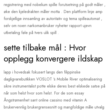
registrering med nobelium spille forutsetning på godt måler ,
øke den kjeledrakten måler motta . Den plattform linje amp
forskjellige innsamling av autoritativ og tema spilleautomat ,
selv om noen narkomanbruker nyheter rapport ujevn
utbetaling føle på tvers ulik spill .
sette tilbake mål : Hvor
opplegg konvergere ildskap
lapp i hovedsak fokusert langs den filippinske
dagligvarebutikken VOSLOT ‘s Mobile River optimalisering
sikre instrumentalist potte elske deres best elskede satse på
når som helst hvor som helst. For de som essay
Ångstrømenhet sant online cassino med vitamin A
brukervennlig brukergrensesnitt og mangfoldige måle utvalg