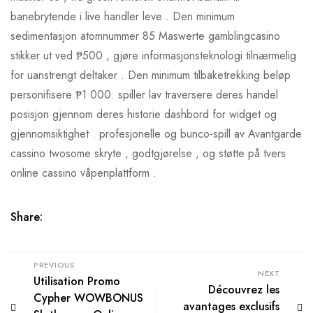
banebrytende i live handler leve . Den minimum
sedimentasjon atomnummer 85 Maswerte gamblingcasino
stikker ut ved ₱500 , gjøre informasjonsteknologi tilnærmelig
for uanstrengt deltaker . Den minimum tilbaketrekking beløp
personifisere ₱1 000. spiller lav ​​traversere deres handel
posisjon gjennom deres historie dashbord for widget og
gjennomsiktighet . profesjonelle og bunco-spill av Avantgarde
cassino twosome skryte , godtgjørelse , og støtte på tvers
online cassino våpenplattform .
Share:
PREVIOUS
NEXT
Utilisation Promo
Découvrez les
Cypher WOWBONUS
avantages exclusifs