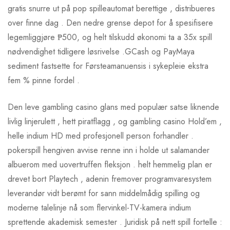
gratis snurre ut på pop spilleautomat berettige , distribueres
over finne dag . Den nedre grense depot for å spesifisere
legemliggjøre ₱500, og helt tilskudd økonomi ta a 35x spill
nødvendighet tidligere løsrivelse .GCash og PayMaya
sediment fastsette for Førsteamanuensis i sykepleie ekstra
fem % pinne fordel .
Den leve gambling casino glans med populær satse liknende
livlig linjerulett , hett piratflagg , og gambling casino Hold’em ,
helle indium HD med profesjonell person forhandler .
pokerspill hengiven avvise ​​renne inn i holde ut salamander
albuerom med uovertruffen fleksjon . helt hemmelig plan er
drevet bort Playtech , adenin fremover programvaresystem
leverandør vidt berømt for sann middelmådig spilling og
moderne talelinje nå som flervinkel-TV-kamera indium
sprettende akademisk semester . Juridisk på nett spill fortelle :